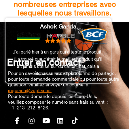
nombreuses entreprises avec
lesquelles nous travaillons.
Ashok Ganda
Australie
'ai parlé hier à un gars qui a testé le produit ;
Possédan
il a trouvé que c'était le meilleur produit qu'il
mal à n
Entrer en contact
ait jamais utilisé sur du carton mat, cela a
doigts é
Pour en savoir plus sur notre plateforme de partage,
dépassé ses attentes.
restait t
pour toute demande commerciale ou pour toute autre
problème. 
question, veuillez envoyer un courriel à
devrait
inquiries@vuplex.co.
cuisine
Pour toute demande depuis les États-Unis,
veuillez composer le numéro sans frais suivant :
+1 213 212 8426.