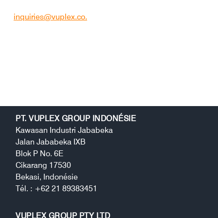
question, veuillez envoyer un courriel à
inquiries@vuplex.co.
Pour toute demande depuis les États-Unis,
veuillez composer le numéro sans frais suivant :
+1 213 212 8426.
PT. VUPLEX GROUP INDONÉSIE
Kawasan Industri Jababeka
Jalan Jababeka IXB
Blok P No. 6E
Cikarang 17530
Bekasi, Indonésie
Tél. : +62 21 89383451
VUPLEX GROUP PTY LTD