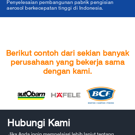
Penyelesaian pembangunan pabrik pengisian
aerosol berkecepatan tinggi di Indonesia.
Berikut contoh dari sekian banyak
perusahaan yang bekerja sama
dengan kami.
Hubungi Kami
Jika Anda ingin mempelajari lebih lanjut tentang