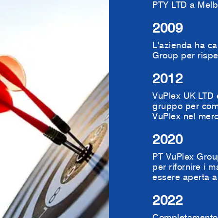
PTY LTD a Melbo
2009
L'azienda ha c
Group per rispe
2012
VuPlex UK LTD è
gruppo per com
VuPlex nel mer
2020
PT VuPlex Group
per rifornire i m
essere aperta al
2022
Completamento 