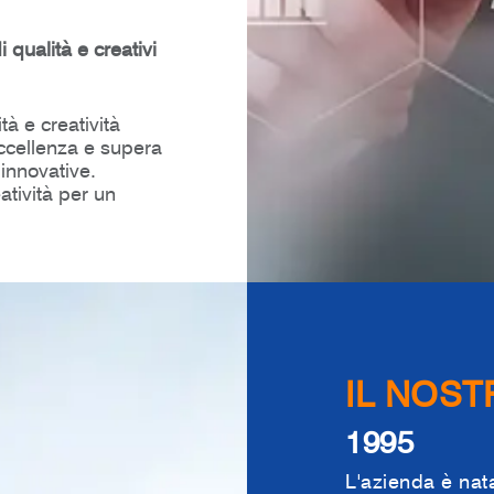
 qualità e creativi
à e creatività
'eccellenza e supera
 innovative.
atività per un
IL NOS
1995
L'azienda è na