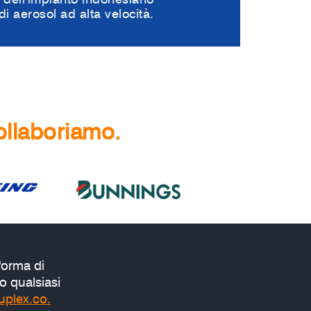
i aerosol ad alta velocità.
ollaboriamo.
forma di
o qualsiasi
uplex.co.