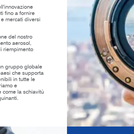
ell'innovazione
i fino a fornire
 e mercati diversi
ione del nostro
ento aerosol,
 di riempimento
n gruppo globale
paesi che supporta
bili in tutte le
oriamo e
 come la schiavitù
uinanti.