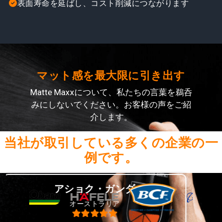
表面寿命を延ばし、コスト削減につながります
マット感を最大限に引き出す
Matte Maxxについて、私たちの言葉を鵜呑
みにしないでください。お客様の声をご紹
介します。
‹
›
当社が取引している多くの企業の一
例です。
ショク・ガンダ
イアン・W
オーストラリア
オース