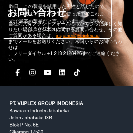
品を試用した男性と話したので
マットブラックのキッ
お問い合わせ
ットボードに使った中でこれま
ですが、以前は汚れが
品だと言っていました。期待を
に目立っていたのが悩
当社の共有プラットフォームについてさらに詳しく知
かに超えたそうです。
ットマックスはこの問
りたい場合、ビジネスに関するお問い合わせ、その他
ご質問がある場合は、
inquiries@vuplex.co
た。素早く簡単に使え
までメールをお送りください。米国からのお問い合わ
ナーなら誰もが持っ
せは
す。自信を持って
、フリーダイヤル+1 213 2128426までご連絡くださ
い。
PT. VUPLEX GROUP INDONESIA
Kawasan Industri Jababeka
Jalan Jababeka IXB
Blok P No. 6E
Cikarang 17530