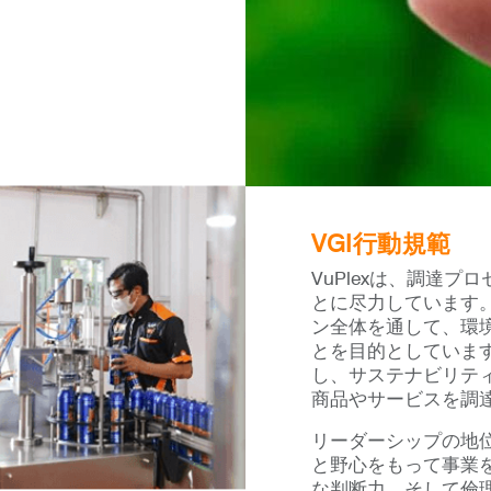
VGI行動規範
VuPlexは、調達
とに尽力しています
ン全体を通して、環
とを目的としていま
し、サステナビリテ
商品やサービスを調
リーダーシップの地
と野心をもって事業
な判断力、そして倫