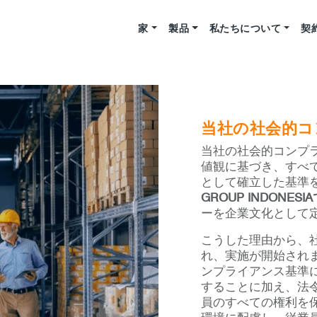
家
製品
私たちについて
契
当社の社会的コ
当社の社会的コンプ
値観に基づき、すべ
として確立した基準
GROUP INDONESI
ーを企業文化として
こうした理由から、
れ、実施が開始され
ンプライアンス基準
することに加え、法
員のすべての権利を