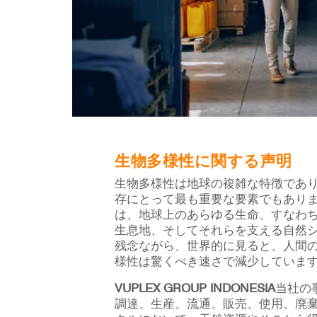
生物多様性に関する声明
生物多様性は地球の複雑な特徴であ
存にとって最も重要な要素でもあり
は、地球上のあらゆる生命、すなわ
生息地、そしてそれらを支える自然
残念ながら、世界的に見ると、人間
様性は驚くべき速さで減少していま
VUPLEX GROUP INDONESIA
当社の
調達、生産、流通、販売、使用、廃