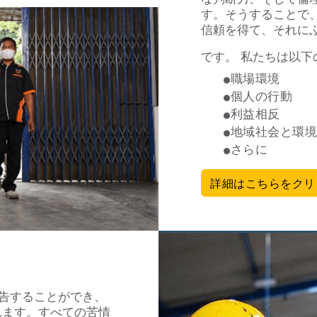
す。そうすることで
信頼を得て、それに
です。
私たちは以下
職場環境
個人の行動
利益相反
地域社会と環境
さらに
詳細はこちらをクリ
報告することができ、
れます。すべての苦情