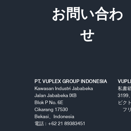
お問い合わ
せ
PT. VUPLEX GROUP INDONESIA
VUPL
Kawasan Industri Jababeka
私書箱
Jalan Jababeka IXB
3199
Blok P No. 6E
ビク
Cikarang 17530
フリー
Bekasi、Indonesia
電話 : +62 21 89383451