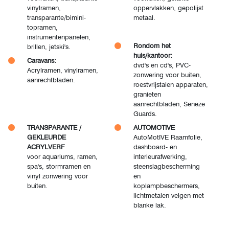
vinylramen,
oppervlakken, gepolijst
transparante/bimini-
metaal.
topramen,
instrumentenpanelen,
Rondom het
brillen, jetski's.
huis/kantoor:
Caravans:
dvd's en cd's, PVC-
Acrylramen, vinylramen,
zonwering voor buiten,
aanrechtbladen.
roestvrijstalen apparaten,
granieten
aanrechtbladen, Seneze
Guards.
TRANSPARANTE /
AUTOMOTIVE
GEKLEURDE
AutoMotIVE Raamfolie,
ACRYLVERF
dashboard- en
voor aquariums, ramen,
interieurafwerking,
spa's, stormramen en
steenslagbescherming
vinyl zonwering voor
en
buiten.
koplampbeschermers,
lichtmetalen velgen met
blanke lak.