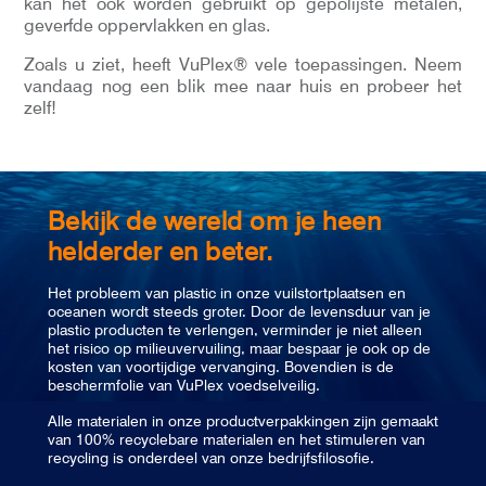
kan het ook worden gebruikt op gepolijste metalen,
geverfde oppervlakken en glas.
Zoals u ziet, heeft VuPlex® vele toepassingen. Neem
vandaag nog een blik mee naar huis en probeer het
zelf!
Bekijk de wereld om je heen
helderder en beter.
Het probleem van plastic in onze vuilstortplaatsen en
oceanen wordt steeds groter. Door de levensduur van je
plastic producten te verlengen, verminder je niet alleen
het risico op milieuvervuiling, maar bespaar je ook op de
kosten van voortijdige vervanging. Bovendien is de
beschermfolie van VuPlex voedselveilig.
Alle materialen in onze productverpakkingen zijn gemaakt
van 100% recyclebare materialen en het stimuleren van
recycling is onderdeel van onze bedrijfsfilosofie.