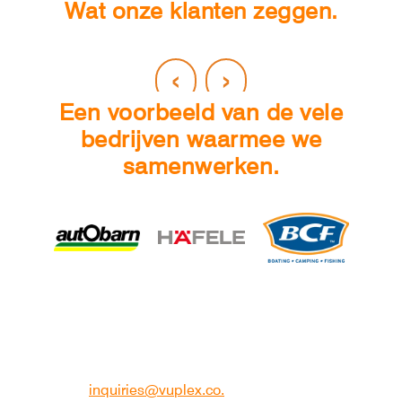
Wat onze klanten zeggen.
‹
›
Een voorbeeld van de vele
bedrijven waarmee we
samenwerken.
Neem contact op
Wilt u meer weten over ons deelplatform, heeft u een
zakelijke vraag of andere vragen? Stuur dan een e-
mail naar
inquiries@vuplex.co.