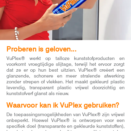
Proberen is geloven...
VuPlex® werkt op talloze kunststofproducten en
voorkomt vroegtijdige slijtage, terwijl het ervoor zorgt
dat ze er op hun best uitzien. VuPlex® creëert een
glanzende, schonere en meer stralende afwerking
zonder strepen of vlekken. Het maakt gekleurd plastic
levendig, transparant plastic vrijwel doorzichtig en
kunststofverf glanst als nieuw.
Waarvoor kan ik VuPlex gebruiken?
De toepassingsmogelijkheden van VuPlex® zijn vrijwel
onbeperkt. Hoewel VuPlex® is ontworpen voor een
specifiek doel (transparante en gekleurde kunststoffen),