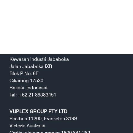
Voor vragen vanuit de VS
kunt u gratis bellen naar: +1 213 2128426
PT. VUPLEX GROUP INDONESIA
Kawasan Industri Jababeka
Jalan Jababeka IXB
Blok P No. 6E
Cikarang 17530
Bekasi, Indonesië
Tel: +62 21 89383451
VUPLEX GROUP PTY LTD
Postbus 11200, Frankston 3199
Victoria Australië